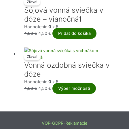
Zľava!
Sójová vonná sviečka v
dóze – vianočná1
Hodnotenie
0
z 5
Pôvodná
Aktuálna
4,90
€
4,50
€
Pridať do košíka
cena
cena
bola:
je:
4,90 €.
4,50 €.
Zľava!
Vonná ozdobná sviečka v
dóze
Hodnotenie
0
z 5
Pôvodná
Aktuálna
Tento
4,90
€
4,50
€
Výber možností
cena
cena
produkt
bola:
je:
má
4,90 €.
4,50 €.
viacero
variantov.
Možnosti
VOP-GDPR-Reklamácie
si