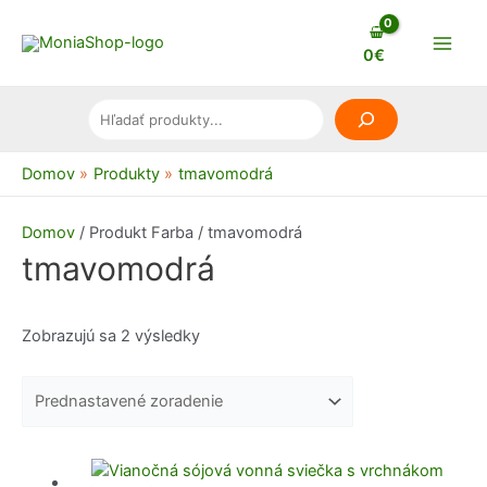
Preskočiť
na
0
€
Main
obsah
Men
Hľadanie
Domov
Produkty
tmavomodrá
Domov
/ Produkt Farba / tmavomodrá
tmavomodrá
Zobrazujú sa 2 výsledky